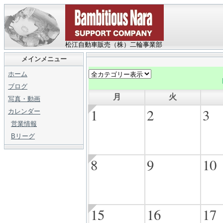
松江自動車販売（株）二輪事業部
メインメニュー
ホーム
ブログ
月
火
写真・動画
1
2
3
カレンダー
営業情報
Bリーグ
8
9
10
15
16
17