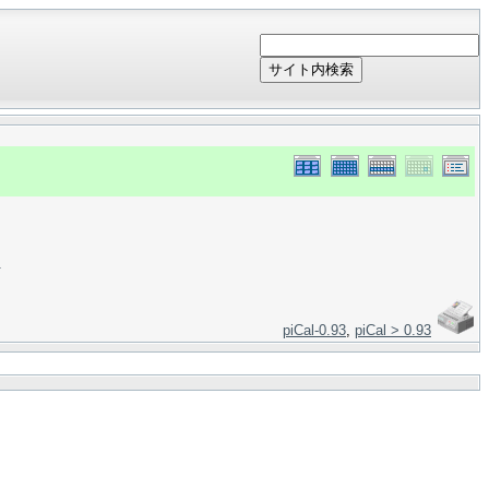
サイト内検索
＞
piCal-0.93
,
piCal > 0.93