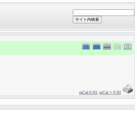
サイト内検索
＞
piCal-0.93
,
piCal > 0.93