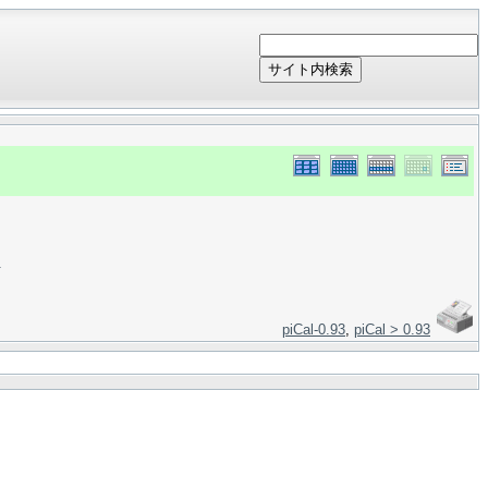
サイト内検索
＞
piCal-0.93
,
piCal > 0.93