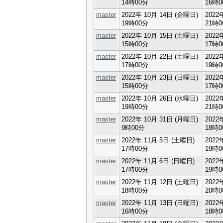
14時00分
16時0
master
2022年 10月 14日 (金曜日)
2022
19時00分
21時0
master
2022年 10月 15日 (土曜日)
2022
15時00分
17時0
master
2022年 10月 22日 (土曜日)
2022
17時00分
19時0
master
2022年 10月 23日 (日曜日)
2022
15時00分
17時0
master
2022年 10月 26日 (水曜日)
2022
19時00分
21時0
master
2022年 10月 31日 (月曜日)
2022
9時00分
18時0
master
2022年 11月 5日 (土曜日)
2022
17時00分
19時0
master
2022年 11月 6日 (日曜日)
2022
17時00分
19時0
master
2022年 11月 12日 (土曜日)
2022
18時00分
20時0
master
2022年 11月 13日 (日曜日)
2022
16時00分
18時0