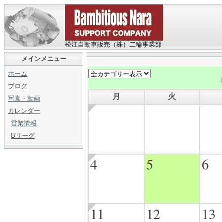
松江自動車販売（株）二輪事業部
メインメニュー
ホーム
ブログ
月
火
写真・動画
カレンダー
営業情報
Bリーグ
4
5
6
11
12
13