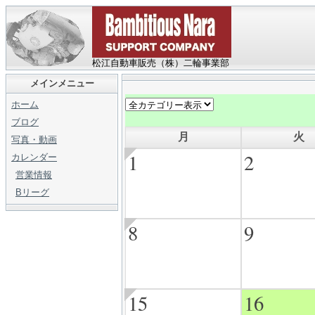
松江自動車販売（株）二輪事業部
メインメニュー
ホーム
ブログ
月
火
写真・動画
1
2
カレンダー
営業情報
Bリーグ
8
9
15
16