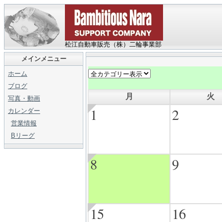
松江自動車販売（株）二輪事業部
メインメニュー
ホーム
ブログ
月
火
写真・動画
1
2
カレンダー
営業情報
Bリーグ
8
9
15
16