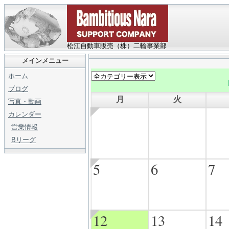
松江自動車販売（株）二輪事業部
メインメニュー
ホーム
ブログ
月
火
写真・動画
カレンダー
営業情報
Bリーグ
5
6
7
12
13
14