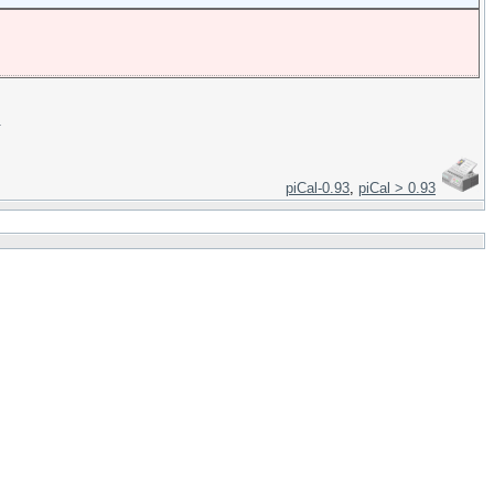
＞
piCal-0.93
,
piCal > 0.93