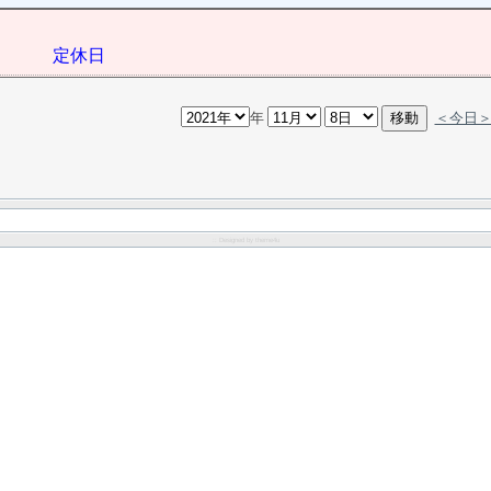
定休日
年
＜今日
:: Designed by
theme4u