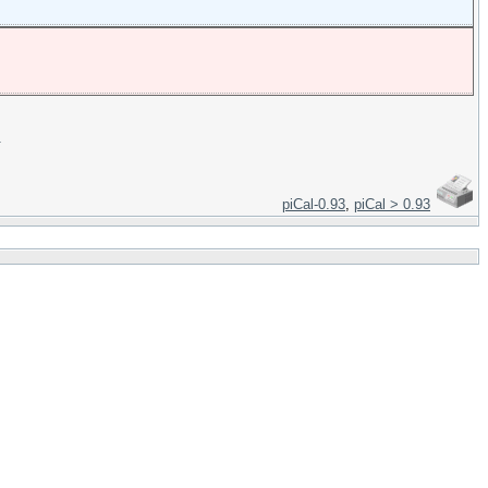
＞
piCal-0.93
,
piCal > 0.93