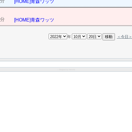
0分
[HOME]青森ワッツ
0分
[HOME]青森ワッツ
年
＜今日
:: Designed by
theme4u