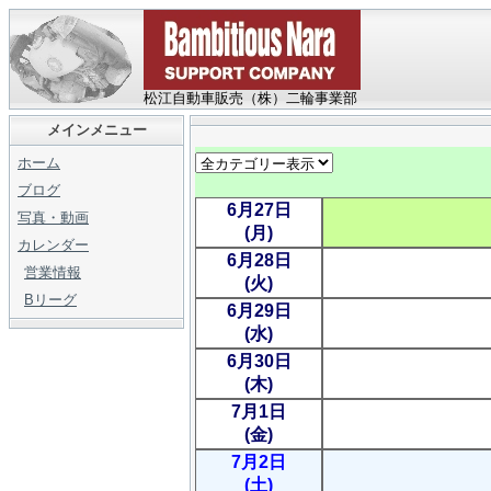
松江自動車販売（株）二輪事業部
メインメニュー
ホーム
ブログ
6月27日
写真・動画
(月)
カレンダー
6月28日
営業情報
(火)
Bリーグ
6月29日
(水)
6月30日
(木)
7月1日
(金)
7月2日
(土)