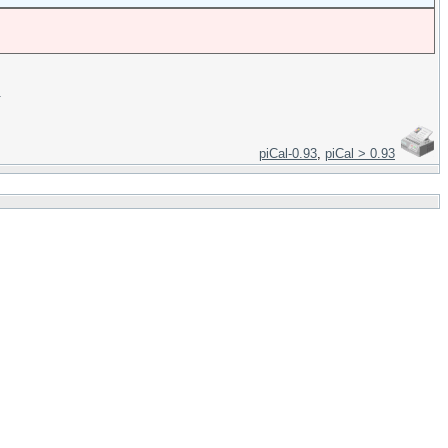
＞
piCal-0.93
,
piCal > 0.93