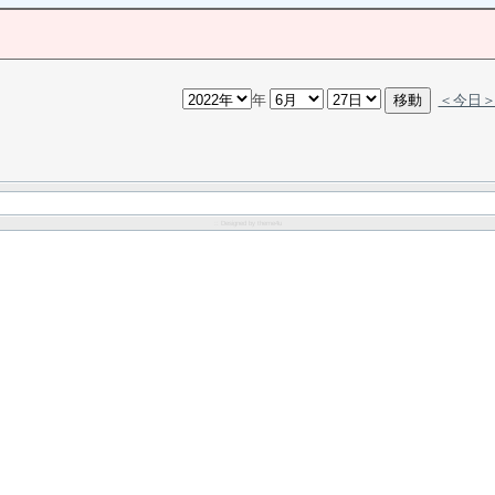
年
＜今日
:: Designed by
theme4u