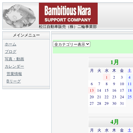
松江自動車販売（株）二輪事業部
メインメニュー
ホーム
ブログ
写真・動画
1月
カレンダー
月
火
水
木
金
土
営業情報
1
2
3
4
Bリーグ
6
7
8
9
10
11
13
14
15
16
17
18
20
21
22
23
24
25
27
28
29
30
31
4月
月
火
水
木
金
土