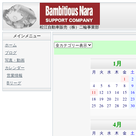
松江自動車販売（株）二輪事業部
メインメニュー
ホーム
ブログ
写真・動画
1月
カレンダー
月
火
水
木
金
土
営業情報
1
2
Bリーグ
4
5
6
7
8
9
11
12
13
14
15
16
18
19
20
21
22
23
25
26
27
28
29
30
4月
月
火
水
木
金
土