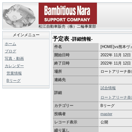
松江自動車販売（株）二輪事業部
メインメニュー
予定表
-詳細情報-
ホーム
件名
[HOME]vs熊本
ブログ
開始日時
2022年 11月 12
写真・動画
終了日時
2022年 11月 12
カレンダー
場所
ロートアリーナ奈
営業情報
連絡先
Bリーグ
試合情報
詳細
ロートアリーナ奈
カテゴリー
Bリーグ
投稿者
master
レコード表示
公開
繰り返し