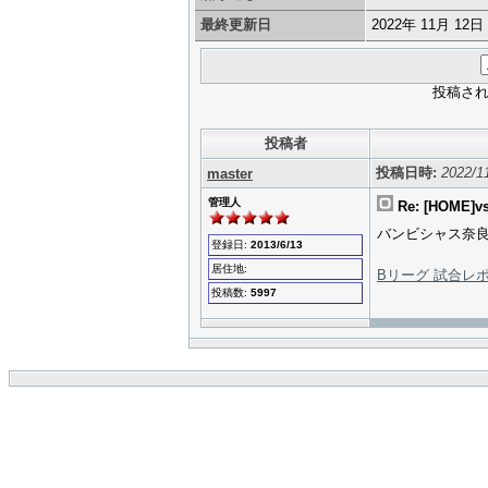
最終更新日
2022年 11月 12日
投稿さ
投稿者
投稿日時:
2022/1
master
管理人
Re: [HOME
バンビシャス奈良 
登録日:
2013/6/13
居住地:
Bリーグ 試合レ
投稿数:
5997